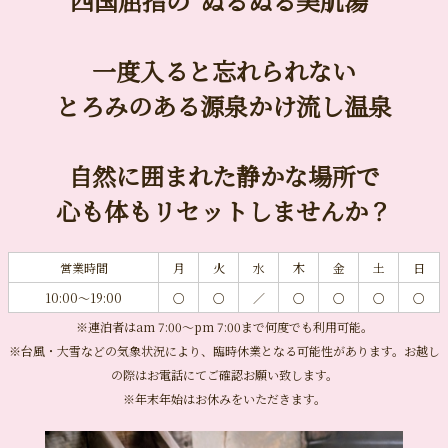
四国屈指の“ぬるぬる美肌湯”
一度入ると忘れられない
とろみのある源泉かけ流し温泉
自然に囲まれた静かな場所で
心も体もリセットしませんか？
営業時間
月
火
水
木
金
土
日
10:00～19:00
○
○
／
○
○
○
○
※連泊者はam 7:00〜pm 7:00まで何度でも利用可能。
※台風・大雪などの気象状況により、臨時休業となる可能性があります。お越し
の際はお電話にてご確認お願い致します。
※年末年始はお休みをいただきます。