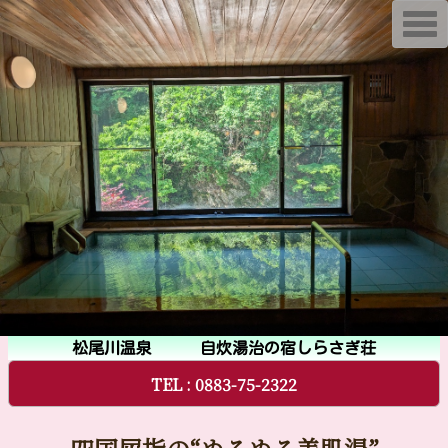
T
o
g
g
l
e
n
a
v
i
g
a
t
i
o
n
松尾川温泉 自炊湯治の宿しらさぎ荘
TEL :
0883-75-2322